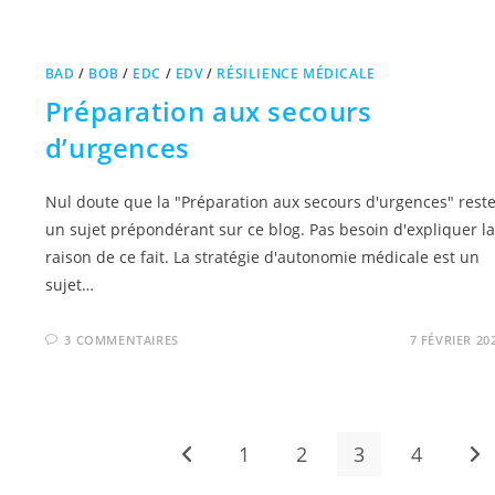
BAD
/
BOB
/
EDC
/
EDV
/
RÉSILIENCE MÉDICALE
Préparation aux secours
d’urgences
Nul doute que la "Préparation aux secours d'urgences" rest
un sujet prépondérant sur ce blog. Pas besoin d'expliquer la
raison de ce fait. La stratégie d'autonomie médicale est un
sujet…
3 COMMENTAIRES
7 FÉVRIER 20
1
2
3
4
Go to the previous page
All