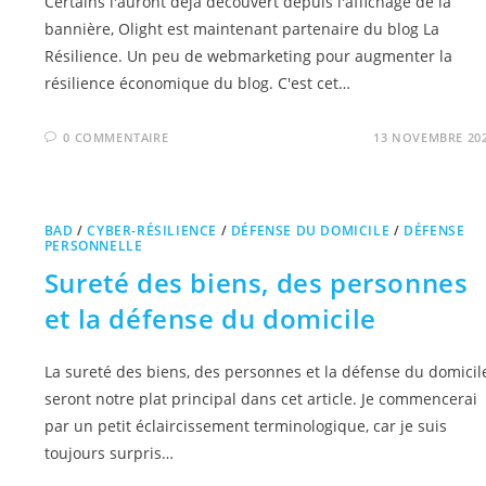
Certains l'auront déjà découvert depuis l'affichage de la
bannière, Olight est maintenant partenaire du blog La
Résilience. Un peu de webmarketing pour augmenter la
résilience économique du blog. C'est cet…
0 COMMENTAIRE
13 NOVEMBRE 20
BAD
/
CYBER-RÉSILIENCE
/
DÉFENSE DU DOMICILE
/
DÉFENSE
PERSONNELLE
Sureté des biens, des personnes
et la défense du domicile
La sureté des biens, des personnes et la défense du domicil
seront notre plat principal dans cet article. Je commencerai
par un petit éclaircissement terminologique, car je suis
toujours surpris…