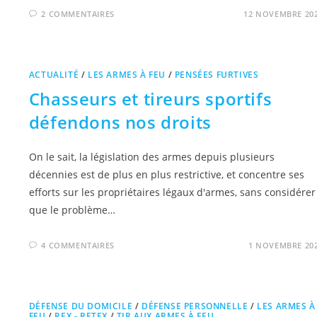
2 COMMENTAIRES
12 NOVEMBRE 20
ACTUALITÉ
/
LES ARMES À FEU
/
PENSÉES FURTIVES
Chasseurs et tireurs sportifs
défendons nos droits
On le sait, la législation des armes depuis plusieurs
décennies est de plus en plus restrictive, et concentre ses
efforts sur les propriétaires légaux d'armes, sans considérer
que le problème…
4 COMMENTAIRES
1 NOVEMBRE 20
DÉFENSE DU DOMICILE
/
DÉFENSE PERSONNELLE
/
LES ARMES À
FEU
/
REX - RETEX
/
TIR AUX ARMES À FEU