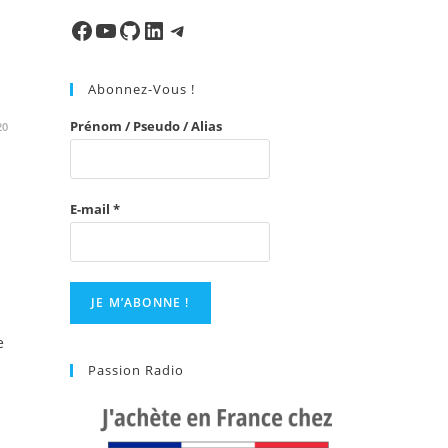
to
close
Facebook
Ma chaine
Mon Repo Github
LinkedIn
Telegram
the
search
Abonnez-Vous !
panel.
Prénom / Pseudo / Alias
20
E-mail
*
e
Passion Radio