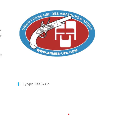
s
t
20
Lyophilise & Co