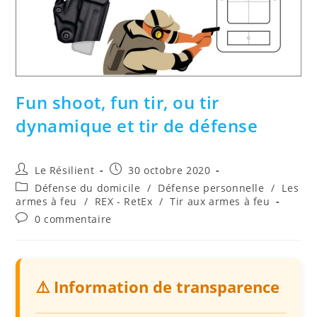
Fun shoot, fun tir, ou tir
dynamique et tir de défense
Auteur/autrice
Publication
Le Résilient
30 octobre 2020
de
publiée :
Post
Défense du domicile
/
Défense personnelle
/
Les
la
category:
armes à feu
/
REX - RetEx
/
Tir aux armes à feu
publication :
Commentaires
0 commentaire
de
la
publication :
⚠️ Information de transparence