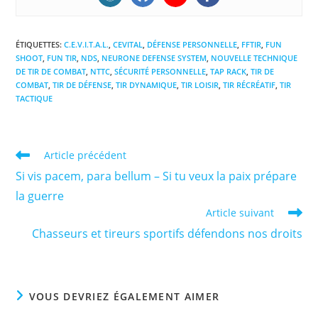
ÉTIQUETTES
:
C.E.V.I.T.A.L.
,
CEVITAL
,
DÉFENSE PERSONNELLE
,
FFTIR
,
FUN
SHOOT
,
FUN TIR
,
NDS
,
NEURONE DEFENSE SYSTEM
,
NOUVELLE TECHNIQUE
DE TIR DE COMBAT
,
NTTC
,
SÉCURITÉ PERSONNELLE
,
TAP RACK
,
TIR DE
COMBAT
,
TIR DE DÉFENSE
,
TIR DYNAMIQUE
,
TIR LOISIR
,
TIR RÉCRÉATIF
,
TIR
TACTIQUE
Read
Article précédent
more
Si vis pacem, para bellum – Si tu veux la paix prépare
articles
la guerre
Article suivant
Chasseurs et tireurs sportifs défendons nos droits
VOUS DEVRIEZ ÉGALEMENT AIMER