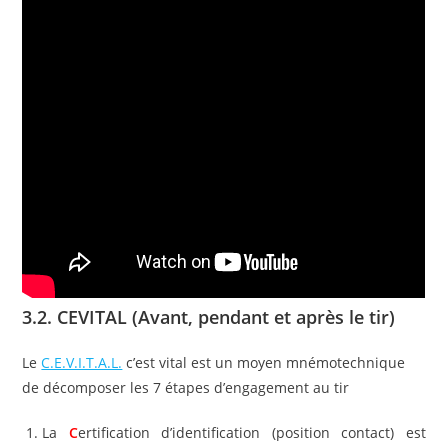
3.2. CEVITAL (Avant, pendant et après le tir)
Le
C.E.V.I.T.A.L.
c’est vital est un moyen mnémotechnique
de décomposer les 7 étapes d’engagement au tir
La
C
ertification d’identification (position contact) est