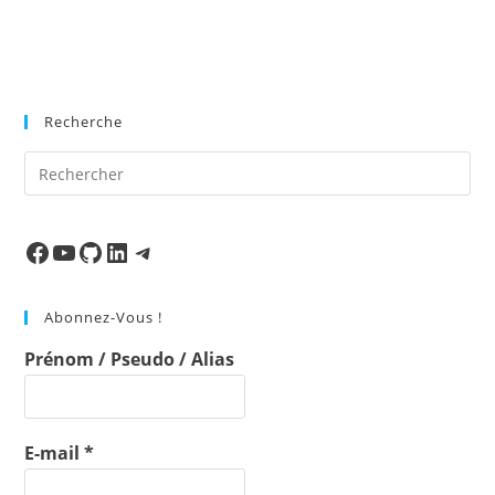
Recherche
Pre
Es
to
clo
Facebook
Ma chaine
Mon Repo Github
LinkedIn
Telegram
the
sea
Abonnez-Vous !
pan
Prénom / Pseudo / Alias
E-mail
*