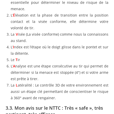
essentielle pour déterminer le niveau de risque de la
menace.
L’
É
lévation est la phase de transition entre la position
contact et la visée conforme, elle détermine votre
volonté de tir.
La
V
isée (La visée conforme) comme nous la connaissons
au stand.
L’
I
ndex est l’étape où le doigt glisse dans le pontet et sur
la détente.
Le
T
ir
L’
A
nalyse est une étape consécutive au tir qui permet de
déterminer si la menace est stoppée (4″) et si votre arme
est prête à tirer.
La
L
atéralité : Le contrôle 3D de votre environnement est
aussi un étape clé permettant de conscientiser le risque
à 360° avant de rengainer.
3.3. Mon avis sur le NTTC : Très « safe », très