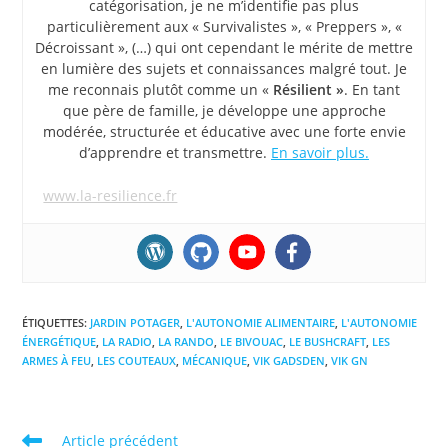
catégorisation, je ne m’identifie pas plus
particulièrement aux « Survivalistes », « Preppers », «
Décroissant », (…) qui ont cependant le mérite de mettre
en lumière des sujets et connaissances malgré tout. Je
me reconnais plutôt comme un «
Résilient »
. En tant
que père de famille, je développe une approche
modérée, structurée et éducative avec une forte envie
d’apprendre et transmettre.
En savoir plus.
www.la-resilience.fr
ÉTIQUETTES
:
JARDIN POTAGER
,
L'AUTONOMIE ALIMENTAIRE
,
L'AUTONOMIE
ÉNERGÉTIQUE
,
LA RADIO
,
LA RANDO
,
LE BIVOUAC
,
LE BUSHCRAFT
,
LES
ARMES À FEU
,
LES COUTEAUX
,
MÉCANIQUE
,
VIK GADSDEN
,
VIK GN
Read
Article précédent