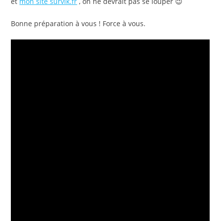
et
mon site survik.fr
, on ne devrait pas se louper 😉
Bonne préparation à vous ! Force à vous.