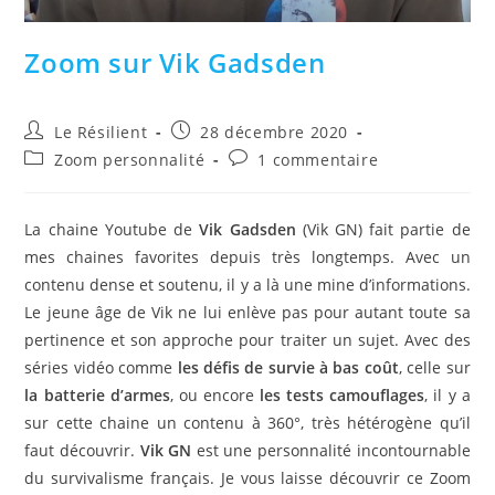
Zoom sur Vik Gadsden
Auteur/autrice
Publication
Le Résilient
28 décembre 2020
de
publiée :
Post
Commentaires
Zoom personnalité
1 commentaire
la
category:
de
publication :
la
publication :
La chaine Youtube de
Vik Gadsden
(Vik GN) fait partie de
mes chaines favorites depuis très longtemps. Avec un
contenu dense et soutenu, il y a là une mine d’informations.
Le jeune âge de Vik ne lui enlève pas pour autant toute sa
pertinence et son approche pour traiter un sujet. Avec des
séries vidéo comme
les défis de survie à bas coût
, celle sur
la batterie d’armes
, ou encore
les tests camouflages
, il y a
sur cette chaine un contenu à 360°, très hétérogène qu’il
faut découvrir.
Vik GN
est une personnalité incontournable
du survivalisme français. Je vous laisse découvrir ce Zoom