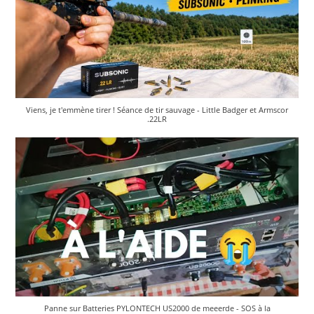
Viens, je t'emmène tirer ! Séance de tir sauvage - Little Badger et Armscor
.22LR
Panne sur Batteries PYLONTECH US2000 de meeerde - SOS à la