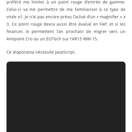
préféré me limiter à un point rouge d’entrée de gamme.
Celui-ci va me permettre de me familiariser à ce type de
visée x1. Je n’ai pas encore prévu l’achat d’un « magnifier » x
3. Ce point rouge devra aussi être évalué en FAP, et si les
finances le permettent l’an prochain de migrer vers un
Aimpoint Cro ou un EOTech sur l’AR15 WW-15.
Ce diaporama nécessite JavaScript.