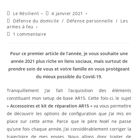
Auteur/autrice
Publication
Le Résilient
4 janvier 2021
de
publiée :
Post
Défense du domicile
/
Défense personnelle
/
Les
la
category:
armes à feu
publication :
Commentaires
1 commentaire
de
la
publication :
Pour ce premier article de l’année, je vous souhaite une
année 2021 plus riche en liens sociaux, mais surtout de
prendre soin de vous et votre famille en vous protégeant
du mieux possible du Covid-19.
Tranquillement j’ai fait l’acquisition des éléments
constituant mon setup de base AR15. Cette fois-ci, le sujet
«
Accessoires et kit de réparation AR15
» va vous permettre
de découvrir les options de configuration que j’ai mis en
place sur cette arme. Parce que le père Noël ne passe
qu’une fois chaque année, j’ai considérablement corriger la
trajectoire de mes envies. Nous allons donc traiter de