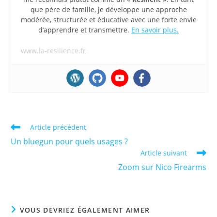
que père de famille, je développe une approche
modérée, structurée et éducative avec une forte envie
d’apprendre et transmettre.
En savoir plus.
www.la-resilience.fr
Read
Article précédent
more
Un bluegun pour quels usages ?
articles
Article suivant
Zoom sur Nico Firearms
VOUS DEVRIEZ ÉGALEMENT AIMER