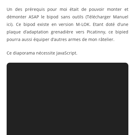
Un des prérequis pour moi était de pouvoir monter et
démonter ASAP le bipod sans outils (Télécharger Manuel
ici). Ce bipod existe en version M-LOK. Etant doté d’une
plaque d’adaptation grenadière vers Picatinny, ce bipied
pourra aussi équiper d’autres armes de mon râtelier.
Ce diaporama nécessite JavaScript.