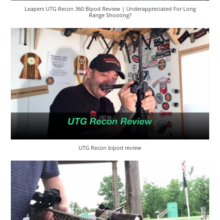
Leapers UTG Recon 360 Bipod Review | Underappreciated For Long
Range Shooting?
UTG Recon bipod review