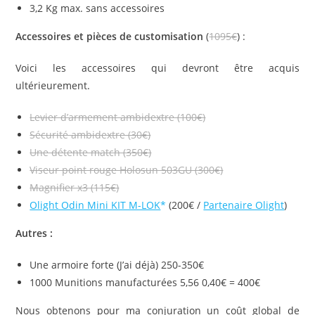
3,2 Kg max. sans accessoires
Accessoires et pièces de customisation
(
1095€
) :
Voici les accessoires qui devront être acquis
ultérieurement.
Levier d’armement ambidextre (100€)
Sécurité ambidextre (30€)
Une détente match (350€)
Viseur point rouge Holosun 503GU (300€)
Magnifier x3 (115€)
Olight Odin Mini KIT M-LOK
(200€ /
Partenaire Olight
)
Autres :
Une armoire forte (J’ai déjà) 250-350€
1000 Munitions manufacturées 5,56 0,40€ = 400€
Nous obtenons pour ma conjuration un coût global de