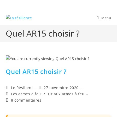
Skip
to
content
Menu
Quel AR15 choisir ?
Quel AR15 choisir ?
Auteur/autrice
Publication
Le Résilient
27 novembre 2020
de
publiée :
Post
Les armes à feu
/
Tir aux armes à feu
la
category:
Commentaires
8 commentaires
publication :
de
la
publication :