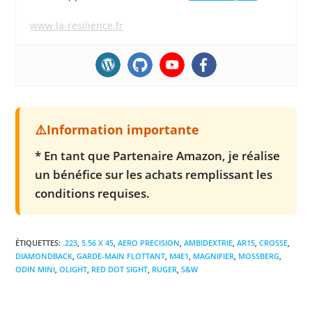
www.la-resilience.fr
* En tant que Partenaire Amazon, je réalise
un bénéfice sur les achats remplissant les
conditions requises.
ÉTIQUETTES
:
.223
,
5.56 X 45
,
AERO PRECISION
,
AMBIDEXTRIE
,
AR15
,
CROSSE
,
DIAMONDBACK
,
GARDE-MAIN FLOTTANT
,
M4E1
,
MAGNIFIER
,
MOSSBERG
,
ODIN MINI
,
OLIGHT
,
RED DOT SIGHT
,
RUGER
,
S&W