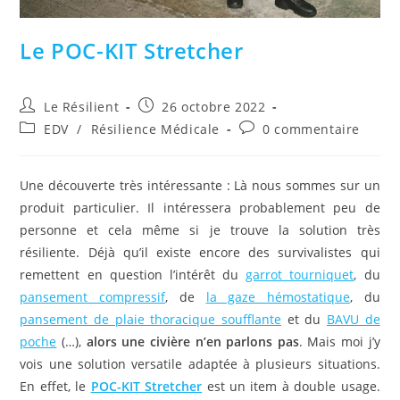
Le POC-KIT Stretcher
Auteur/autrice
Publication
Le Résilient
26 octobre 2022
de
publiée :
Post
Commentaires
EDV
/
Résilience Médicale
0 commentaire
la
category:
de
publication :
la
publication :
Une découverte très intéressante : Là nous sommes sur un
produit particulier. Il intéressera probablement peu de
personne et cela même si je trouve la solution très
résiliente. Déjà qu’il existe encore des survivalistes qui
remettent en question l’intérêt du
garrot tourniquet
, du
pansement compressif
, de
la gaze hémostatique
, du
pansement de plaie thoracique soufflante
et du
BAVU de
poche
(…),
alors une civière n’en parlons pas
. Mais moi j’y
vois une solution versatile adaptée à plusieurs situations.
En effet, le
POC-KIT Stretcher
est un item à double usage.