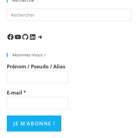
Recherche
Pre
Es
to
clo
Facebook
Ma chaine
Mon Repo Github
LinkedIn
Telegram
the
sea
Abonnez-Vous !
pan
Prénom / Pseudo / Alias
E-mail
*