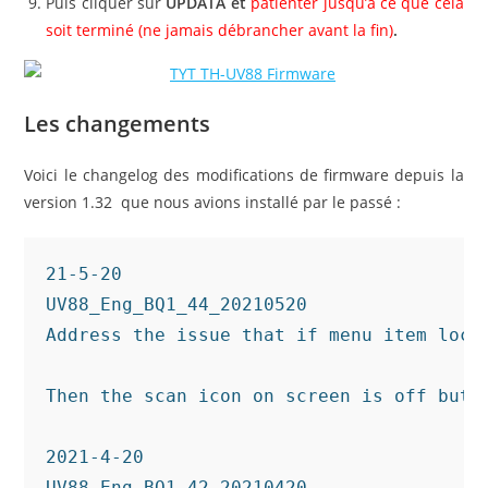
Puis cliquer sur
UPDATA et
patienter jusqu’à ce que cela
soit terminé (ne jamais débrancher avant la fin)
.
Les changements
Voici le changelog des modifications de firmware depuis la
version 1.32 que nous avions installé par le passé :
21-5-20

UV88_Eng_BQ1_44_20210520

Address the issue that if menu item lock
Then the scan icon on screen is off but 
2021-4-20

UV88_Eng_BQ1_42_20210420
