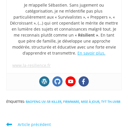
Je m’appelle Sébastien. Sans jugement ou
catégorisation, je ne m’identifie pas plus
particulièrement aux « Survivalistes », « Preppers », «
Décroissant », (…) qui ont cependant le mérite de mettre
en lumière des sujets et connaissances malgré tout. Je
me reconnais plutôt comme un «
Résilient »
. En tant
que père de famille, je développe une approche
modérée, structurée et éducative avec une forte envie
d’apprendre et transmettre.
En savoir plus.
www.la-resilience.fr
ÉTIQUETTES
:
BAOFENG UV-5R KILLER
,
FIRMWARE
,
MISE À JOUR
,
TYT TH-UV88
Read
Article précédent