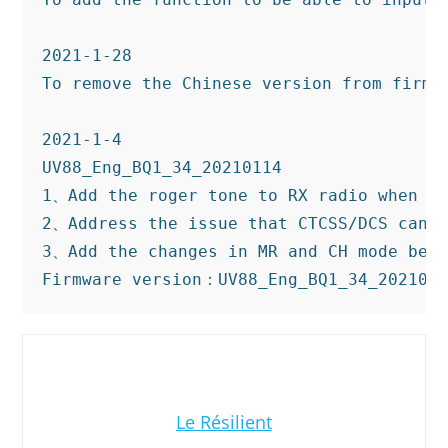
2021-1-28

To remove the Chinese version from firmwa
2021-1-4

UV88_Eng_BQ1_34_20210114

1、Add the roger tone to RX radio when Ro
2、Address the issue that CTCSS/DCS canno
3、Add the changes in MR and CH mode be a
Firmware version：UV88_Eng_BQ1_34_202101
Le Résilient