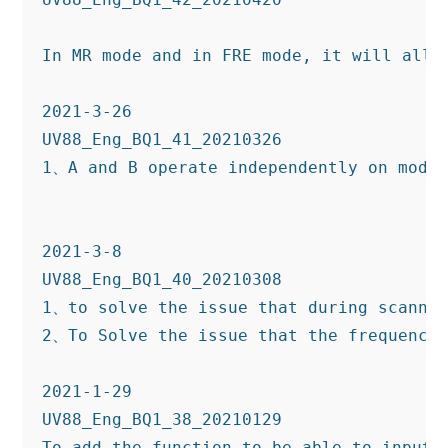
In MR mode and in FRE mode, it will all 
2021-3-26

UV88_Eng_BQ1_41_20210326

1、A and B operate independently on mode 
2021-3-8

UV88_Eng_BQ1_40_20210308

1、to solve the issue that during scannin
2、To Solve the issue that the frequency 
2021-1-29

UV88_Eng_BQ1_38_20210129

To add the function to be able to input t