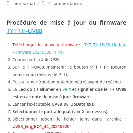
de
publiée :
Post
Commentaires
Lien social
2 commentaires
la
category:
de
publication :
la
publication :
Procédure de mise à jour du firmware
TYT TH-UV88
Télécharger le nouveau firmware
:
TYT TH-UV88 Update
Firmware 20210520 [1.44]
Connecter le câble USB,
Sur le TH-UV88, maintenir le bouton
PTT + P1
(Bouton
poussoir au dessus de PTT),
Puis allumer (rotation potentiomètre) avant de reâcher,
La
Led doit s’allumer en
vert
et signifier que le TH-UV88
est en attente de mise à jour firmware
.
Lancer l’exécutable
UV88_98_UpData.exe
,
Sélectionner le port adéquat
(voir
X
au dessus),
Sélectionner (open) le fichier joint dans l’archive :
UV88_Eng_BQ1_44_20210520