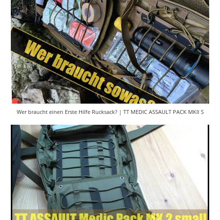
Wer braucht einen Erste Hilfe Rucksack? | TT MEDIC ASSAULT PACK MKII S