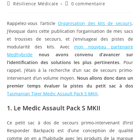
de
publiée :
Post
Commentaires
Résilience Médicale
0 commentaire
la
category:
de
publication :
la
publication :
Rappelez-vous l’article
Organisation des kits de secours
.
J’évoquai dans cette publication l’organisation de mes sacs
et trousses de secours, et j’envisageai des pistes de
modularité des kits. Avec
mon nouveau partenaire
Medhybride
nous avons convenu d’avancer sur
l’identification des solutions les plus pertinentes
. Pour
rappel, j’étais à la recherche d’un sac de secours primo-
intervenant d’un volume moyen.
Nous allons donc dans un
premier temps évaluer la pistes du petit sac à dos
Tasmanian Tiger Medic Assault Pack S MKII
.
1. Le Medic Assault Pack S MKII
Ce petit sac à dos de secours primo-intervenant (First
Responder Backpack) est d’une conception de qualité
comme on en a l’habitude avec les produits de la marque