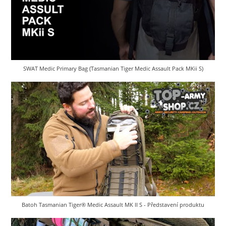
SWAT Medic Primary Bag (Tasmanian Tiger Medic Assault Pack MKii S)
Batoh Tasmanian Tiger® Medic Assault MK II S - Představení produktu