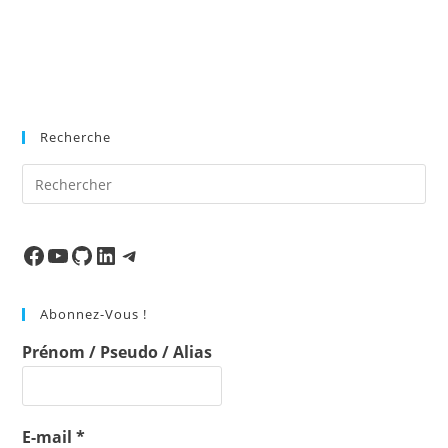
Recherche
Pre
Es
to
clo
Facebook
Ma chaine
Mon Repo Github
LinkedIn
Telegram
the
sea
Abonnez-Vous !
pan
Prénom / Pseudo / Alias
E-mail
*