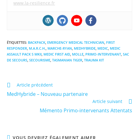
www.la-resilience.fr
ÉTIQUETTES
:
BACKPACK
,
EMERGENCY MEDICAL TECHNICIAN
,
FIRST
RESPONDER
,
M.A.R.C.H.
,
MARCHE-RYAN
,
MEDHYBRIDE
,
MEDIC
,
MEDIC
ASSAULT PACK S MKII
,
MEDIC FIRST AID
,
MOLLE
,
PRIMO-INTERVENANT
,
SAC
DE SECOURS
,
SECOURISME
,
TASMANIAN TIGER
,
TRAUMA KIT
Read
Article précédent
more
MedHybride – Nouveau partenaire
articles
Article suivant
Mémento Primo-intervenants Attentats
VOUS DEVRIEZ ÉGALEMENT AIMER