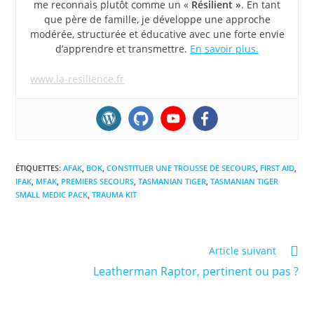
me reconnais plutôt comme un «
Résilient »
. En tant
que père de famille, je développe une approche
modérée, structurée et éducative avec une forte envie
d’apprendre et transmettre.
En savoir plus.
www.la-resilience.fr
ÉTIQUETTES
:
AFAK
,
BOK
,
CONSTITUER UNE TROUSSE DE SECOURS
,
FIRST AID
,
IFAK
,
MFAK
,
PREMIERS SECOURS
,
TASMANIAN TIGER
,
TASMANIAN TIGER
SMALL MEDIC PACK
,
TRAUMA KIT
Read
Article suivant
more
Leatherman Raptor, pertinent ou pas ?
articles