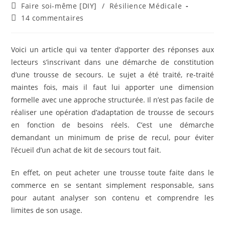
de
publiée :
Post
Faire soi-même [DIY]
/
Résilience Médicale
la
category:
Commentaires
14 commentaires
publication :
de
la
publication :
Voici un article qui va tenter d’apporter des réponses aux
lecteurs s’inscrivant dans une démarche de constitution
d’une trousse de secours. Le sujet a été traité, re-traité
maintes fois, mais il faut lui apporter une dimension
formelle avec une approche structurée. Il n’est pas facile de
réaliser une opération d’adaptation de trousse de secours
en fonction de besoins réels. C’est une démarche
demandant un minimum de prise de recul, pour éviter
l’écueil d’un achat de kit de secours tout fait.
En effet, on peut acheter une trousse toute faite dans le
commerce en se sentant simplement responsable, sans
pour autant analyser son contenu et comprendre les
limites de son usage.