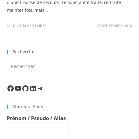
d'une trousse de secours. Le sujet a été traité, re-traité
maintes fois, mais…
14 COMMENTAIRES
27 SEPTEMBRE 2018
Recherche
Pre
Es
to
clo
Facebook
Ma chaine
Mon Repo Github
LinkedIn
Telegram
the
sea
Abonnez-Vous !
pan
Prénom / Pseudo / Alias