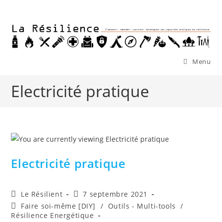
Skip
to
content
Menu
Electricité pratique
Electricité pratique
Auteur/autrice
Publication
Le Résilient
7 septembre 2021
de
publiée :
Post
Faire soi-même [DIY]
/
Outils - Multi-tools
/
la
category:
Résilience Energétique
publication :