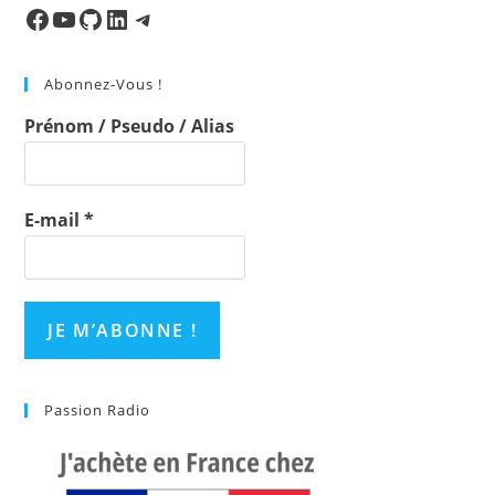
clo
Facebook
Ma chaine
Mon Repo Github
LinkedIn
Telegram
the
sea
Abonnez-Vous !
pan
Prénom / Pseudo / Alias
E-mail
*
Passion Radio