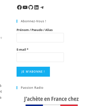
to
close
Facebook
Ma chaine
Mon Repo Github
LinkedIn
Telegram
the
search
Abonnez-Vous !
panel.
Prénom / Pseudo / Alias
19
E-mail
*
à
Passion Radio
et
a