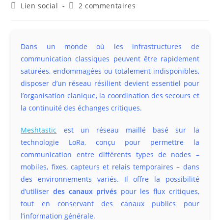
de
publiée :
Post
Commentaires
Lien social
2 commentaires
la
category:
de
publication :
la
publication :
Dans un monde où les infrastructures de
communication classiques peuvent être rapidement
saturées, endommagées ou totalement indisponibles,
disposer d’un réseau résilient devient essentiel pour
l’organisation clanique, la coordination des secours et
la continuité des échanges critiques.
Meshtastic
est un réseau maillé basé sur la
technologie LoRa, conçu pour permettre la
communication entre différents types de nodes –
mobiles, fixes, capteurs et relais temporaires – dans
des environnements variés. Il offre la possibilité
d’utiliser
des canaux privés
pour les flux critiques,
tout en conservant des canaux publics pour
l’information générale.