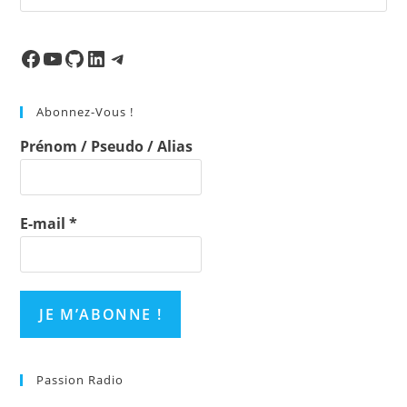
Es
to
clo
Facebook
Ma chaine
Mon Repo Github
LinkedIn
Telegram
the
sea
Abonnez-Vous !
pan
Prénom / Pseudo / Alias
E-mail
*
Passion Radio