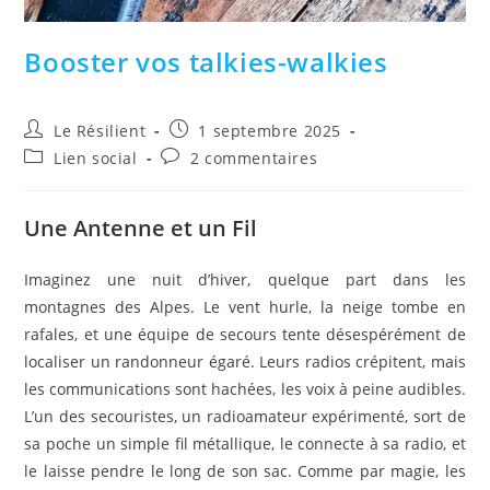
Booster vos talkies-walkies
Auteur/autrice
Publication
Le Résilient
1 septembre 2025
de
publiée :
Post
Commentaires
Lien social
2 commentaires
la
category:
de
publication :
la
publication :
Une Antenne et un Fil
Imaginez une nuit d’hiver, quelque part dans les
montagnes des Alpes. Le vent hurle, la neige tombe en
rafales, et une équipe de secours tente désespérément de
localiser un randonneur égaré. Leurs radios crépitent, mais
les communications sont hachées, les voix à peine audibles.
L’un des secouristes, un radioamateur expérimenté, sort de
sa poche un simple fil métallique, le connecte à sa radio, et
le laisse pendre le long de son sac. Comme par magie, les