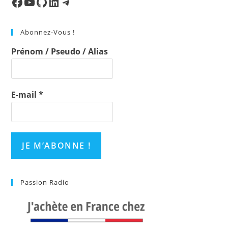
Facebook
Ma chaine
Mon Repo Github
LinkedIn
Telegram
the
sea
Abonnez-Vous !
pan
Prénom / Pseudo / Alias
E-mail
*
Passion Radio