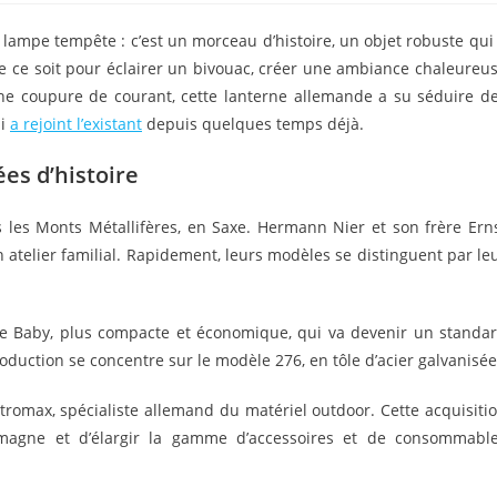
la
publication :
lampe tempête : c’est un morceau d’histoire, un objet robuste qui
e ce soit pour éclairer un bivouac, créer une ambiance chaleureu
une coupure de courant, cette lanterne allemande a su séduire d
ui
a rejoint l’existant
depuis quelques temps déjà.
es d’histoire
s les Monts Métallifères, en Saxe. Hermann Nier et son frère Ern
telier familial. Rapidement, leurs modèles se distinguent par le
e Baby, plus compacte et économique, qui va devenir un standa
duction se concentre sur le modèle 276, en tôle d’acier galvanisée
romax, spécialiste allemand du matériel outdoor. Cette acquisiti
emagne et d’élargir la gamme d’accessoires et de consommabl