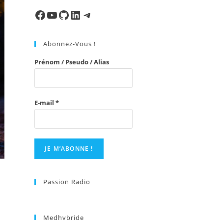
to
close
Facebook
Ma chaine
Mon Repo Github
LinkedIn
Telegram
the
search
Abonnez-Vous !
panel.
Prénom / Pseudo / Alias
E-mail
*
Passion Radio
Medhybride