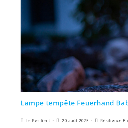
Lampe tempête Feuerhand Bab
Auteur/autrice
Publication
Post
Le Résilient
20 août 2025
Résilience E
de
publiée :
category: