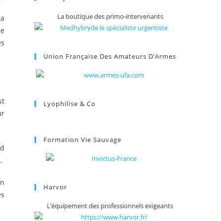
La boutique des primo-intervenants
 a
se
es
Union Française Des Amateurs D’Armes
st
Lyophilise & Co
ur
Formation Vie Sauvage
rd
.
on
Harvor
es
L’équipement des professionnels exigeants