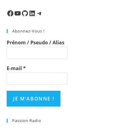
to
clo
Facebook
Ma chaine
Mon Repo Github
LinkedIn
Telegram
the
sea
Abonnez-Vous !
pan
Prénom / Pseudo / Alias
E-mail
*
Passion Radio