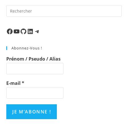
Pre
Es
to
clo
Facebook
Ma chaine
Mon Repo Github
LinkedIn
Telegram
the
sea
Abonnez-Vous !
pan
Prénom / Pseudo / Alias
E-mail
*