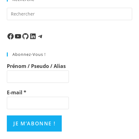
Pre
Es
to
clo
Facebook
Ma chaine
Mon Repo Github
LinkedIn
Telegram
the
sea
Abonnez-Vous !
pan
Prénom / Pseudo / Alias
E-mail
*