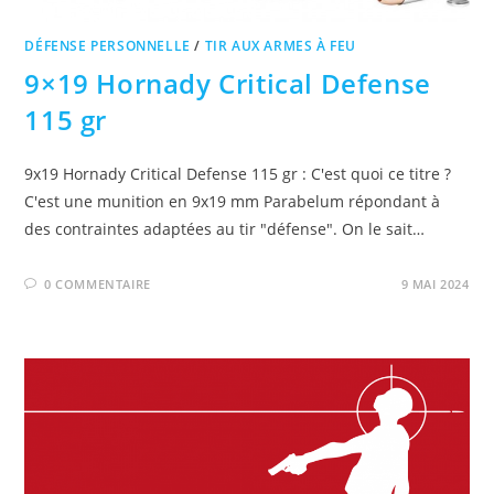
DÉFENSE PERSONNELLE
/
TIR AUX ARMES À FEU
9×19 Hornady Critical Defense
115 gr
9x19 Hornady Critical Defense 115 gr : C'est quoi ce titre ?
C'est une munition en 9x19 mm Parabelum répondant à
des contraintes adaptées au tir "défense". On le sait…
0 COMMENTAIRE
9 MAI 2024