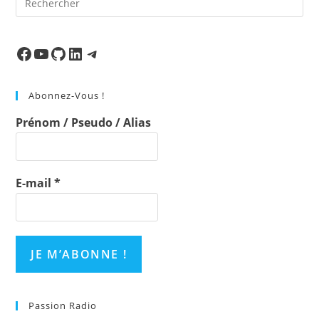
Es
to
clo
Facebook
Ma chaine
Mon Repo Github
LinkedIn
Telegram
the
sea
Abonnez-Vous !
pan
Prénom / Pseudo / Alias
E-mail
*
Passion Radio