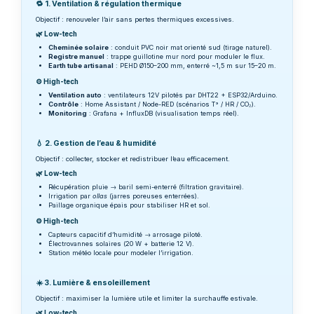
🔁 1. Ventilation & régulation thermique
Objectif : renouveler l’air sans pertes thermiques excessives.
🌿 Low-tech
Cheminée solaire
: conduit PVC noir mat orienté sud (tirage naturel).
Registre manuel
: trappe guillotine mur nord pour moduler le flux.
Earth tube artisanal
: PEHD Ø150–200 mm, enterré ~1,5 m sur 15–20 m.
⚙️ High-tech
Ventilation auto
: ventilateurs 12V pilotés par DHT22 + ESP32/Arduino.
Contrôle
: Home Assistant / Node-RED (scénarios T° / HR / CO₂).
Monitoring
: Grafana + InfluxDB (visualisation temps réel).
💧 2. Gestion de l’eau & humidité
Objectif : collecter, stocker et redistribuer l’eau efficacement.
🌿 Low-tech
Récupération pluie → baril semi-enterré (filtration gravitaire).
Irrigation par
ollas
(jarres poreuses enterrées).
Paillage organique épais pour stabiliser HR et sol.
⚙️ High-tech
Capteurs capacitif d’humidité → arrosage piloté.
Électrovannes solaires (20 W + batterie 12 V).
Station météo locale pour modeler l’irrigation.
☀️ 3. Lumière & ensoleillement
Objectif : maximiser la lumière utile et limiter la surchauffe estivale.
🌿 Low-tech