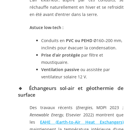
réchauffe naturellement en hiver et se refroidit
en été avant d’entrer dans la serre.
Astuce low-tech :
Conduits en
PVC ou PEHD
Ø160–200 mm,
inclinés pour évacuer la condensation.
Prise d’air protégée
par filtre et
moustiquaire.
Ventilation passive
ou assistée par
ventilateur solaire 12 V.
🔹 Échangeurs sol-air et géothermie de
surface
Des travaux récents (
Energies
, MDPI 2023 ;
Renewable Energy
, Elsevier 2022) montrent que
les
EAHE (Earth-to-Air Heat Exchangers)
maintiennent la température intérieure d’une