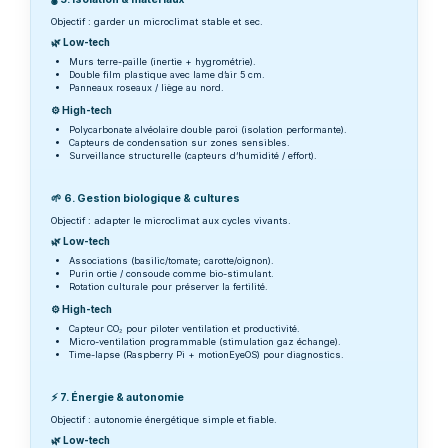
Objectif : garder un microclimat stable et sec.
🌿 Low-tech
Murs terre-paille (inertie + hygrométrie).
Double film plastique avec lame d’air 5 cm.
Panneaux roseaux / liège au nord.
⚙️ High-tech
Polycarbonate alvéolaire double paroi (isolation performante).
Capteurs de condensation sur zones sensibles.
Surveillance structurelle (capteurs d’humidité / effort).
🌱 6. Gestion biologique & cultures
Objectif : adapter le microclimat aux cycles vivants.
🌿 Low-tech
Associations (basilic/tomate; carotte/oignon).
Purin ortie / consoude comme bio-stimulant.
Rotation culturale pour préserver la fertilité.
⚙️ High-tech
Capteur CO₂ pour piloter ventilation et productivité.
Micro-ventilation programmable (stimulation gaz échange).
Time-lapse (Raspberry Pi + motionEyeOS) pour diagnostics.
⚡ 7. Énergie & autonomie
Objectif : autonomie énergétique simple et fiable.
🌿 Low-tech