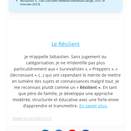
Narayanan S.,
Low-Cost Earth Sheltered Greenhouse Design
, Univ. of
Colorado (2023).
Le Résilient
Je m’appelle Sébastien. Sans jugement ou
catégorisation, je ne m’identifie pas plus
particulièrement aux « Survivalistes », « Preppers », «
Décroissant », (…) qui ont cependant le mérite de mettre
en lumière des sujets et connaissances malgré tout. Je
me reconnais plutôt comme un «
Résilient »
. En tant
que père de famille, je développe une approche
modérée, structurée et éducative avec une forte envie
d’apprendre et transmettre.
En savoir plus.
www.la-resilience.fr