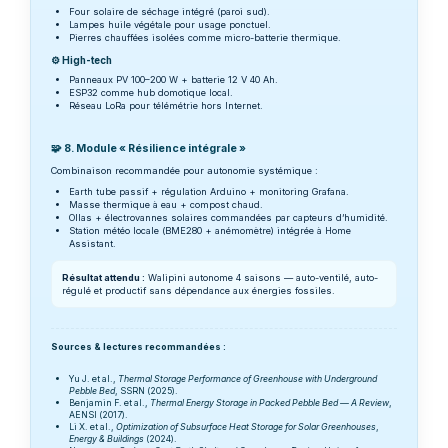
Four solaire de séchage intégré (paroi sud).
Lampes huile végétale pour usage ponctuel.
Pierres chauffées isolées comme micro-batterie thermique.
⚙️ High-tech
Panneaux PV 100–200 W + batterie 12 V 40 Ah.
ESP32 comme hub domotique local.
Réseau LoRa pour télémétrie hors Internet.
🧩 8. Module « Résilience intégrale »
Combinaison recommandée pour autonomie systémique :
Earth tube passif + régulation Arduino + monitoring Grafana.
Masse thermique à eau + compost chaud.
Ollas + électrovannes solaires commandées par capteurs d’humidité.
Station météo locale (BME280 + anémomètre) intégrée à Home
Assistant.
Résultat attendu :
Walipini autonome 4 saisons — auto-ventilé, auto-
régulé et productif sans dépendance aux énergies fossiles.
Sources & lectures recommandées :
Yu J. et al.,
Thermal Storage Performance of Greenhouse with Underground
Pebble Bed
, SSRN (2025).
Benjamin F. et al.,
Thermal Energy Storage in Packed Pebble Bed — A Review
,
AENSI (2017).
Li X. et al.,
Optimization of Subsurface Heat Storage for Solar Greenhouses
,
Energy & Buildings
(2024).