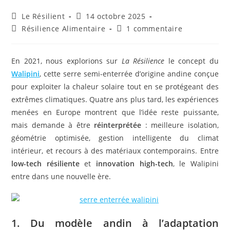
Auteur/autrice
Publication
Le Résilient
14 octobre 2025
de
publiée :
Post
Commentaires
Résilience Alimentaire
1 commentaire
la
category:
de
publication :
la
publication :
En 2021, nous explorions sur
La Résilience
le concept du
Walipini
, cette serre semi-enterrée d’origine andine conçue
pour exploiter la chaleur solaire tout en se protégeant des
extrêmes climatiques. Quatre ans plus tard, les expériences
menées en Europe montrent que l’idée reste puissante,
mais demande à être
réinterprétée
: meilleure isolation,
géométrie optimisée, gestion intelligente du climat
intérieur, et recours à des matériaux contemporains. Entre
low-tech résiliente
et
innovation high-tech
, le Walipini
entre dans une nouvelle ère.
1. Du modèle andin à l’adaptation