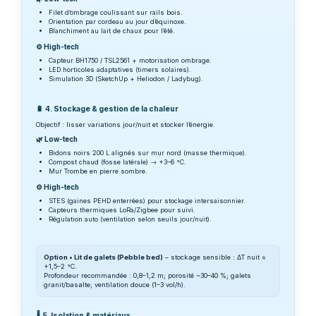
Filet d’ombrage coulissant sur rails bois.
Orientation par cordeau au jour d’équinoxe.
Blanchiment au lait de chaux pour l’été.
⚙️ High-tech
Capteur BH1750 / TSL2561 + motorisation ombrage.
LED horticoles adaptatives (timers solaires).
Simulation 3D (SketchUp + Heliodon / Ladybug).
🔋 4. Stockage & gestion de la chaleur
Objectif : lisser variations jour/nuit et stocker l’énergie.
🌿 Low-tech
Bidons noirs 200 L alignés sur mur nord (masse thermique).
Compost chaud (fosse latérale) → +3–6 °C.
Mur Trombe en pierre sombre.
⚙️ High-tech
STES (gaines PEHD enterrées) pour stockage intersaisonnier.
Capteurs thermiques LoRa/Zigbee pour suivi.
Régulation auto (ventilation selon seuils jour/nuit).
Option • Lit de galets (Pebble bed)
– stockage sensible : ΔT nuit ≈
+1,5–2 °C.
Profondeur recommandée : 0,8–1,2 m; porosité ~30–40 %; galets
granit/basalte; ventilation douce (1–3 vol/h).
🌡️ 5. Isolation & matériaux