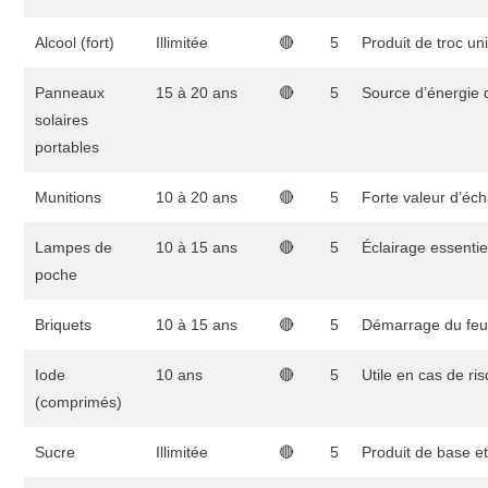
Alcool (fort)
Illimitée
🔴
5
Produit de troc un
Panneaux
15 à 20 ans
🔴
5
Source d’énergie 
solaires
portables
Munitions
10 à 20 ans
🔴
5
Forte valeur d’éc
Lampes de
10 à 15 ans
🔴
5
Éclairage essentie
poche
Briquets
10 à 15 ans
🔴
5
Démarrage du feu, 
Iode
10 ans
🔴
5
Utile en cas de ri
(comprimés)
Sucre
Illimitée
🔴
5
Produit de base 