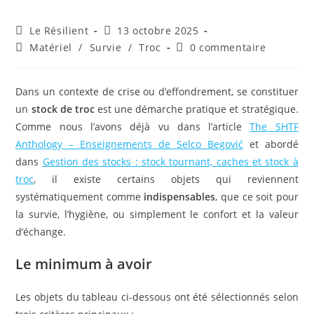
Auteur/autrice
Publication
Le Résilient
13 octobre 2025
de
publiée :
Post
Commentaires
Matériel
/
Survie
/
Troc
0 commentaire
la
category:
de
publication :
la
publication :
Dans un contexte de crise ou d’effondrement, se constituer
un
stock de troc
est une démarche pratique et stratégique.
Comme nous l’avons déjà vu dans l’article
The SHTF
Anthology – Enseignements de Selco Begović
et abordé
dans
Gestion des stocks : stock tournant, caches et stock à
troc
, il existe certains objets qui reviennent
systématiquement comme
indispensables
, que ce soit pour
la survie, l’hygiène, ou simplement le confort et la valeur
d’échange.
Le minimum à avoir
Les objets du tableau ci-dessous ont été sélectionnés selon