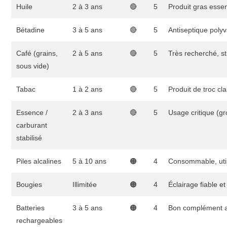
Huile
2 à 3 ans
🔴
5
Produit gras essen
Bétadine
3 à 5 ans
🔴
5
Antiseptique polyv
Café (grains,
2 à 5 ans
🔴
5
Très recherché, s
sous vide)
Tabac
1 à 2 ans
🔴
5
Produit de troc cl
Essence /
2 à 3 ans
🔴
5
Usage critique (gr
carburant
stabilisé
Piles alcalines
5 à 10 ans
🟠
4
Consommable, uti
Bougies
Illimitée
🟠
4
Éclairage fiable e
Batteries
3 à 5 ans
🟠
4
Bon complément a
rechargeables