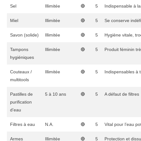
Sel
Illimitée
🔴
5
Indispensable à la
Miel
Illimitée
🔴
5
Se conserve indéfi
Savon (solide)
Illimitée
🔴
5
Hygiène vitale, tro
Tampons
Illimitée
🔴
5
Produit féminin tr
hygiéniques
Couteaux /
Illimitée
🔴
5
Indispensables à t
multitools
Pastilles de
5 à 10 ans
🔴
5
A défaut de filtres
purification
d’eau
Filtres à eau
N.A.
🔴
5
Vital pour l’eau po
Armes
Illimitée
🔴
5
Protection et diss