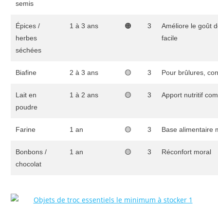
semis
Épices /
1 à 3 ans
🟠
3
Améliore le goût d
herbes
facile
séchées
Biafine
2 à 3 ans
🟡
3
Pour brûlures, con
Lait en
1 à 2 ans
🟡
3
Apport nutritif com
poudre
Farine
1 an
🟡
3
Base alimentaire 
Bonbons /
1 an
🟡
3
Réconfort moral
chocolat