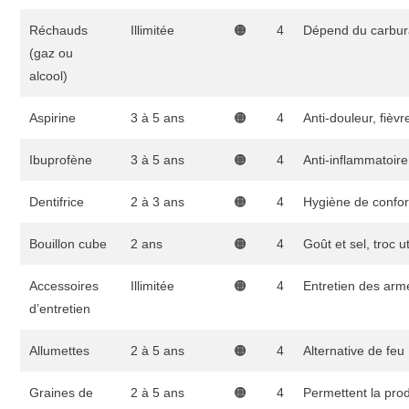
Réchauds
Illimitée
🟠
4
Dépend du carbura
(gaz ou
alcool)
Aspirine
3 à 5 ans
🟠
4
Anti-douleur, fièvr
Ibuprofène
3 à 5 ans
🟠
4
Anti-inflammatoire
Dentifrice
2 à 3 ans
🟠
4
Hygiène de confor
Bouillon cube
2 ans
🟠
4
Goût et sel, troc ut
Accessoires
Illimitée
🟠
4
Entretien des arm
d’entretien
Allumettes
2 à 5 ans
🟠
4
Alternative de feu
Graines de
2 à 5 ans
🟠
4
Permettent la prod