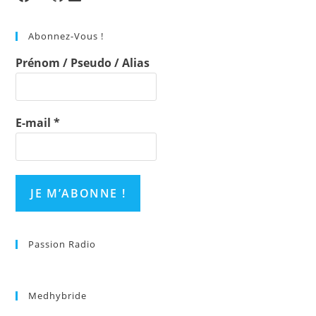
the
sea
Abonnez-Vous !
pan
Prénom / Pseudo / Alias
E-mail
*
Passion Radio
Medhybride