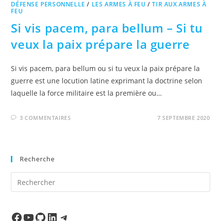
DÉFENSE PERSONNELLE
/
LES ARMES À FEU
/
TIR AUX ARMES À
FEU
Si vis pacem, para bellum – Si tu
veux la paix prépare la guerre
Si vis pacem, para bellum ou si tu veux la paix prépare la
guerre est une locution latine exprimant la doctrine selon
laquelle la force militaire est la première ou…
3 COMMENTAIRES
7 SEPTEMBRE 2020
Recherche
Pre
Es
to
clo
Facebook
Ma chaine
Mon Repo Github
LinkedIn
Telegram