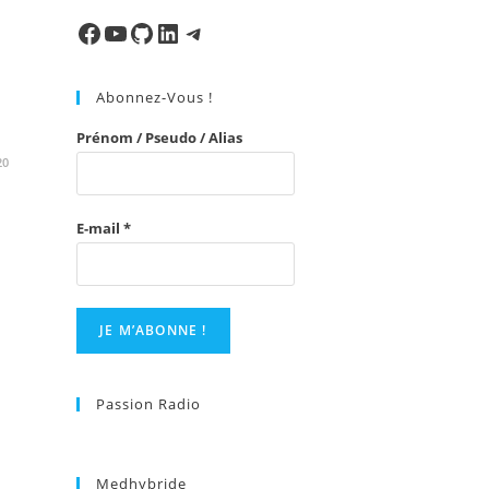
to
close
Facebook
Ma chaine
Mon Repo Github
LinkedIn
Telegram
the
search
Abonnez-Vous !
panel.
Prénom / Pseudo / Alias
20
E-mail
*
Passion Radio
Medhybride