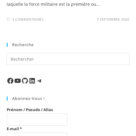
laquelle la force militaire est la première ou…
3 COMMENTAIRES
7 SEPTEMBRE 2020
Recherche
Pre
Es
to
clo
Facebook
Ma chaine
Mon Repo Github
LinkedIn
Telegram
the
sea
Abonnez-Vous !
pan
Prénom / Pseudo / Alias
E-mail
*