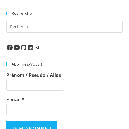
Recherche
Pre
Es
to
clo
Facebook
Ma chaine
Mon Repo Github
LinkedIn
Telegram
the
sea
Abonnez-Vous !
pan
Prénom / Pseudo / Alias
E-mail
*