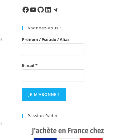
to
close
Facebook
Ma chaine
Mon Repo Github
LinkedIn
Telegram
the
search
Abonnez-Vous !
panel.
Prénom / Pseudo / Alias
23
E-mail
*
Passion Radio
21