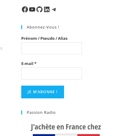
to
close
Facebook
Ma chaine
Mon Repo Github
LinkedIn
Telegram
the
search
Abonnez-Vous !
panel.
Prénom / Pseudo / Alias
21
E-mail
*
Passion Radio