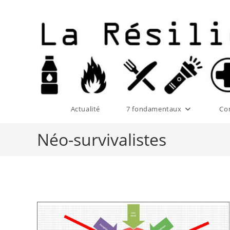
Skip
to
content
Actualité
7 fondamentaux
Co
Néo-survivalistes